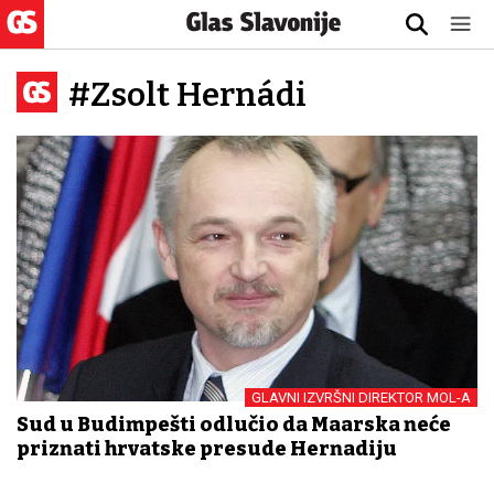
#Zsolt Hernádi
GLAVNI IZVRŠNI DIREKTOR MOL-A
Sud u Budimpešti odlučio da Mađarska neće
priznati hrvatske presude Hernadiju