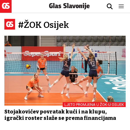
#ŽOK Osijek
LJETO PROMJENA U ŽOK-U OSIJEK
Stojakovićev povratak kući i na klupu,
igrački roster slaže se prema financijama