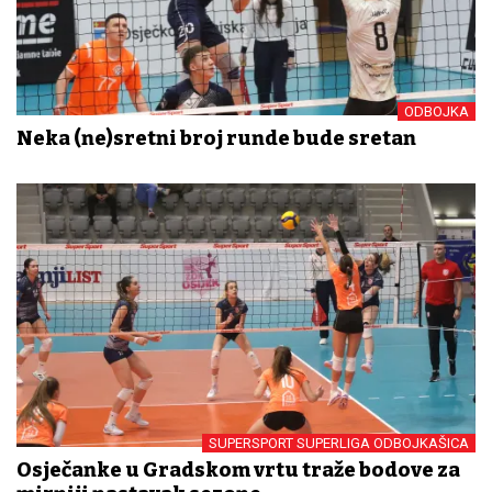
ODBOJKA
Neka (ne)sretni broj runde bude sretan
SUPERSPORT SUPERLIGA ODBOJKAŠICA
Osječanke u Gradskom vrtu traže bodove za