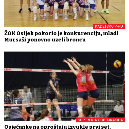
KADETSKO PH-U
ŽOK Osijek pokorio je konkurenciju, mladi
Mursaši ponovno uzeli broncu
SUPERLIGA ODBOJKAŠICA
Osječanke na oproštaju izvukle prvi set.