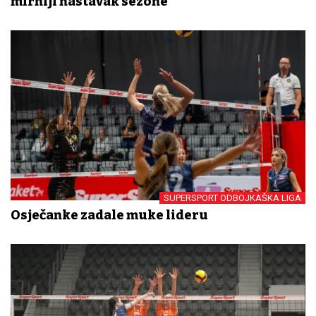
mirniji nastavak sezone
SUPERSPORT ODBOJKAŠKA LIGA
Osječanke zadale muke lideru