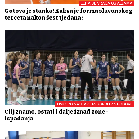
ELITA SE VRAĆA OBVEZAMA
Gotova je stanka! Kakva je forma slavonskog
terceta nakon šest tjedana?
USKORO NASTAVLJA BORBU ZA BODOVE
Cilj znamo, ostati i dalje iznad zone -
ispadanja