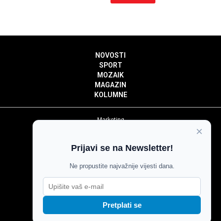
NOVOSTI
SPORT
MOZAIK
MAGAZIN
KOLUMNE
Marketing
×
Politika privatnosti
Politika kolačića
Prijavi se na Newsletter!
Impressum
Pravila prenošenja sadržaja
Ne propustite najvažnije vijesti dana.
Pravila komentiranja
Agroglas
Pretplati se