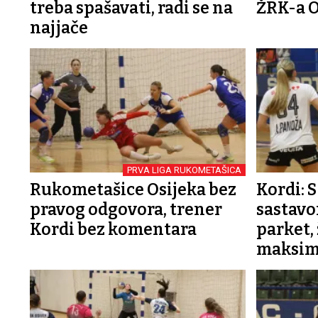
treba spašavati, radi se na
ŽRK-a O
najjače
PRVA LIGA RUKOMETAŠICA
Rukometašice Osijeka bez
Kordi: 
pravog odgovora, trener
sastavo
Kordi bez komentara
parket,
maksi