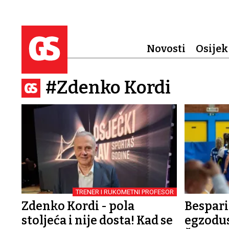
Novosti
Osijek
#Zdenko Kordi
TRENER I RUKOMETNI PROFESOR
Zdenko Kordi - pola
Bespari
stoljeća i nije dosta! Kad se
egzodus