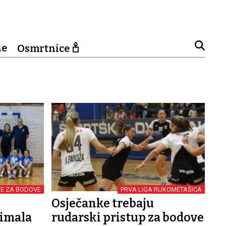
ne
Osmrtnice
E ZA BODOVE
PRVA LIGA RUKOMETAŠICA
Osječanke trebaju
 imala
rudarski pristup za bodove