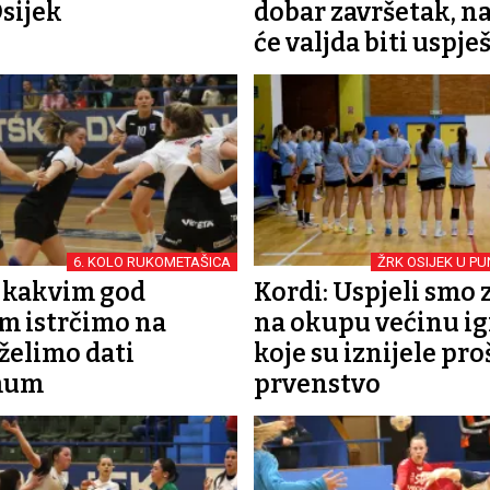
sijek
dobar završetak, n
će valjda biti uspje
6. KOLO RUKOMETAŠICA
ŽRK OSIJEK U 
S kakvim god
Kordi: Uspjeli smo 
m istrčimo na
na okupu većinu ig
 želimo dati
koje su iznijele pro
mum
prvenstvo