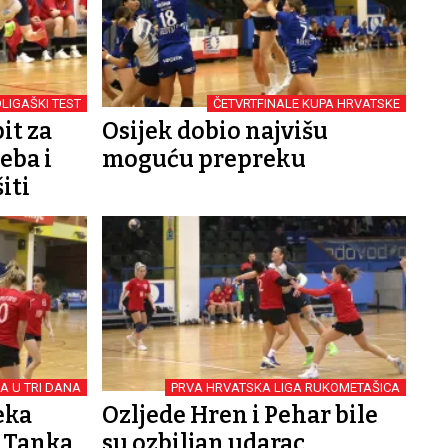
LIGAŠKI TEST
ČETVRTFINALE KUPA HRVATSKE
it za
Osijek dobio najvišu
eba i
moguću prepreku
iti
A U TRI DANA
PRVA HRVATSKA LIGA RUKOMETAŠICA
eka
Ozljede Hren i Pehar bile
: Tanka
su ozbiljan udarac