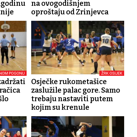
agodinu
na ovogodišnjem
šnije
oproštaju od Zrinjevca
PUNOM POGONU
ŽRK OSIJEK
zadržati
Osječke rukometašice
račica
zaslužile palac gore. Samo
šlo
trebaju nastaviti putem
kojim su krenule