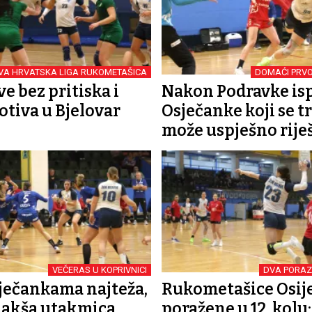
VA HRVATSKA LIGA RUKOMETAŠICA
DOMAĆI PRVO
e bez pritiska i
Nakon Podravke isp
tiva u Bjelovar
Osječanke koji se tr
može uspješno riješ
VEČERAS U KOPRIVNICI
DVA PORAZ
ječankama najteža,
Rukometašice Osij
jlakša utakmica.
poražene u 12. kolu