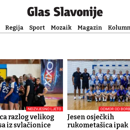
Regija
Sport
Mozaik
Magazin
Kolum
NEIZVJESNO LJETO
ODMOR OD BORB
ca razlog velikog
Jesen osječkih
a iz svlačionice
rukometašica ipak