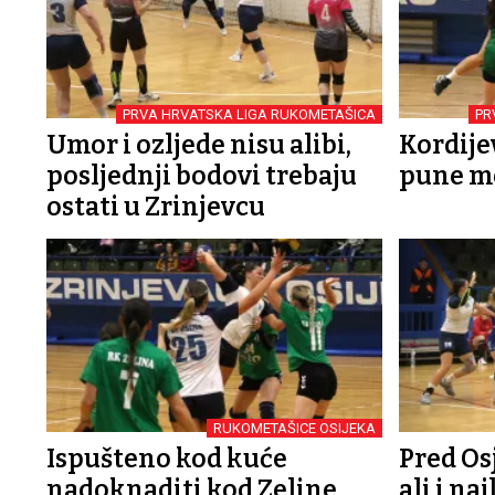
PRVA HRVATSKA LIGA RUKOMETAŠICA
PR
Umor i ozljede nisu alibi,
Kordijev
posljednji bodovi trebaju
pune mo
ostati u Zrinjevcu
RUKOMETAŠICE OSIJEKA
Ispušteno kod kuće
Pred Os
nadoknaditi kod Zeline
ali i na