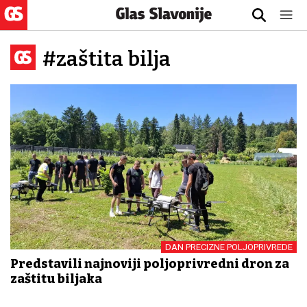
#zaštita bilja
DAN PRECIZNE POLJOPRIVREDE
Predstavili najnoviji poljoprivredni dron za
zaštitu biljaka