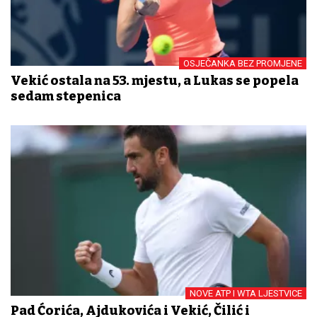
OSJEČANKA BEZ PROMJENE
Vekić ostala na 53. mjestu, a Lukas se popela
sedam stepenica
NOVE ATP I WTA LJESTVICE
Pad Ćorića, Ajdukovića i Vekić, Čilić i