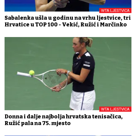
WTA LJESTVICA
Sabalenka ušla u godinu na vrhu ljestvice, tri
Hrvatice u TOP 100 - Vekić, Ružić i Marčinko
WTA LJESTVICA
Donna i dalje najbolja hrvatska tenisačica,
Ružić pala na 75. mjesto