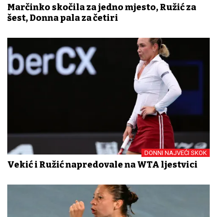
Marčinko skočila za jedno mjesto, Ružić za
šest, Donna pala za četiri
DONNI NAJVEĆI SKOK
Vekić i Ružić napredovale na WTA ljestvici