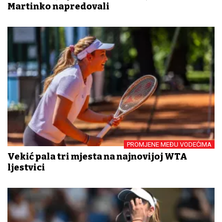
Martinko napredovali
PROMJENE MEĐU VODEĆIMA
Vekić pala tri mjesta na najnovijoj WTA
ljestvici