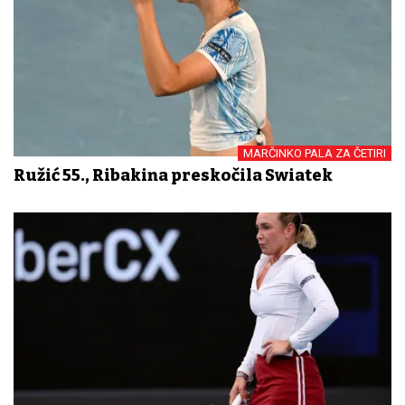
MARČINKO PALA ZA ČETIRI
Ružić 55., Ribakina preskočila Swiatek