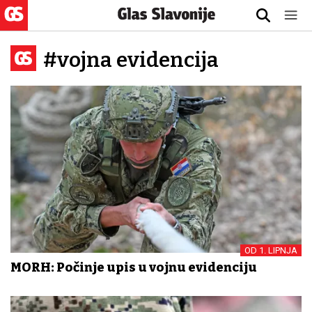
#vojna evidencija
OD 1. LIPNJA
MORH: Počinje upis u vojnu evidenciju