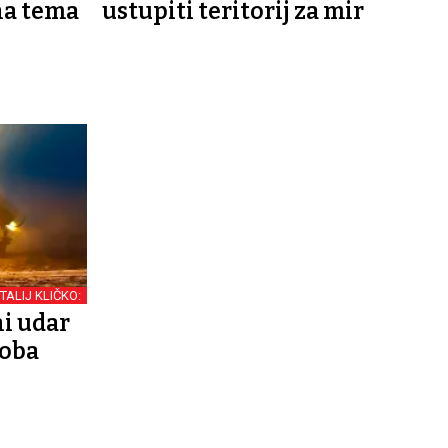
na tema
ustupiti teritorij za mir
ITALIJ KLIČKO:
ni udar
soba