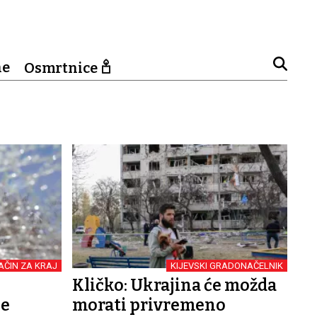
ne
Osmrtnice
NAČIN ZA KRAJ
KIJEVSKI GRADONAČELNIK
Kličko: Ukrajina će možda
ge
morati privremeno