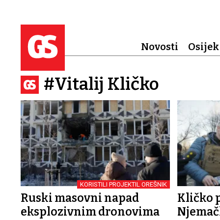
Novosti
Osijek
#Vitalij Kličko
KORISTILI PROJEKTIL OREŠNIK
Ruski masovni napad
Kličko 
eksplozivnim dronovima
Njemačk