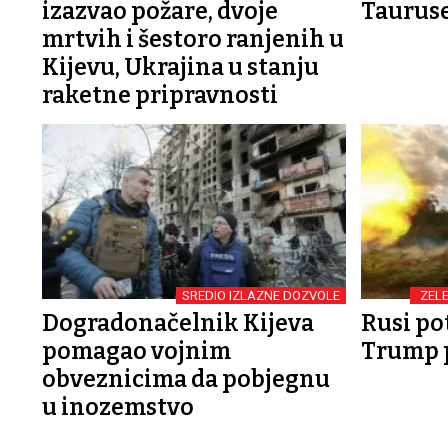
izazvao požare, dvoje
Taurus
mrtvih i šestoro ranjenih u
Kijevu, Ukrajina u stanju
raketne pripravnosti
SREDIO IZLAZNE DOZVOLE
ZELE
Dogradonačelnik Kijeva
Rusi po
pomagao vojnim
Trump p
obveznicima da pobjegnu
u inozemstvo