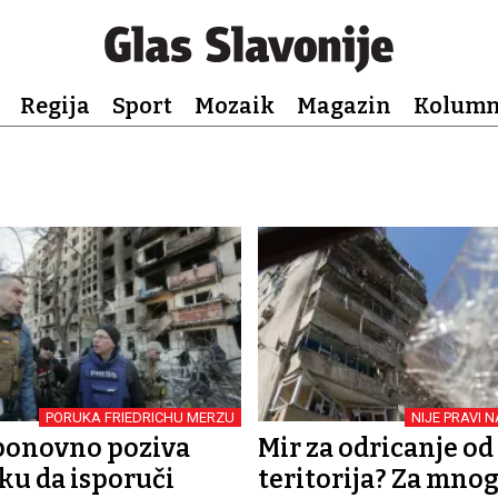
Regija
Sport
Mozaik
Magazin
Kolum
PORUKA FRIEDRICHU MERZU
NIJE PRAVI 
ponovno poziva
Mir za odricanje od
u da isporuči
teritorija? Za mno