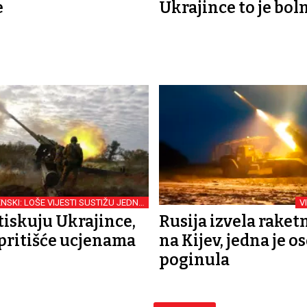
e
Ukrajince to je bol
NSKI: LOŠE VIJESTI SUSTIŽU JEDNA
V
DRUGU
tiskuju Ukrajince,
Rusija izvela raket
ritišće ucjenama
na Kijev, jedna je o
poginula