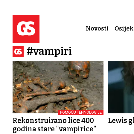
Novosti
Osijek
#vampiri
POMOĆU TEHNOLOGIJE
Rekonstruirano lice 400
Lewis g
godina stare "vampirice"