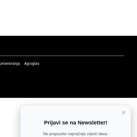
komentiranja
Agroglas
×
Prijavi se na Newsletter!
Ne propustite najvažnije vijesti dana.