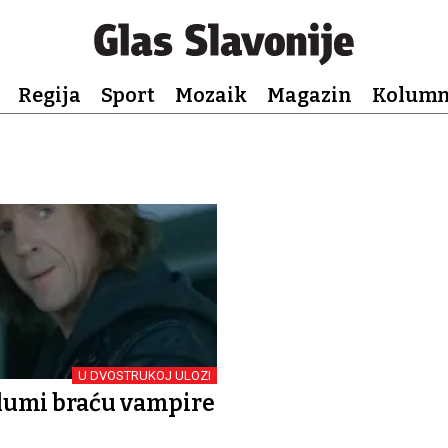
Regija
Sport
Mozaik
Magazin
Kolum
U DVOSTRUKOJ ULOZI
lumi braću vampire