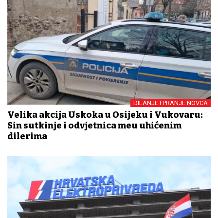
DILANJE I PRANJE NOVCA
Velika akcija Uskoka u Osijeku i Vukovaru:
Sin sutkinje i odvjetnica među uhićenim
dilerima