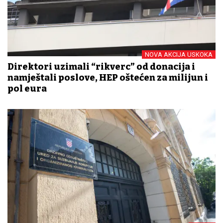
NOVA AKCIJA USKOKA
Direktori uzimali “rikverc” od donacija i
namještali poslove, HEP oštećen za milijun i
pol eura