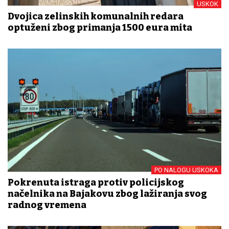
USKOK
Dvojica zelinskih komunalnih redara
optuženi zbog primanja 1500 eura mita
PO NALOGU USKOKA
Pokrenuta istraga protiv policijskog
načelnika na Bajakovu zbog lažiranja svog
radnog vremena