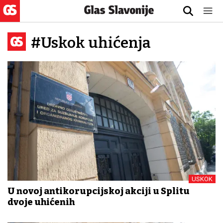
#Uskok uhićenja
USKOK
U novoj antikorupcijskoj akciji u Splitu
dvoje uhićenih