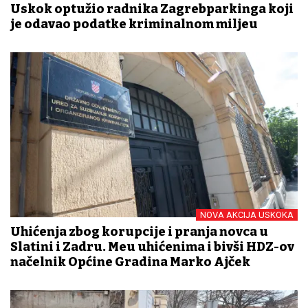
Uskok optužio radnika Zagrebparkinga koji
je odavao podatke kriminalnom miljeu
NOVA AKCIJA USKOKA
Uhićenja zbog korupcije i pranja novca u
Slatini i Zadru. Među uhićenima i bivši HDZ-ov
načelnik Općine Gradina Marko Ajček