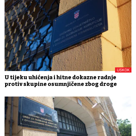
USKOK
U tijeku uhićenja i hitne dokazne radnje
protiv skupine osumnjičene zbog droge