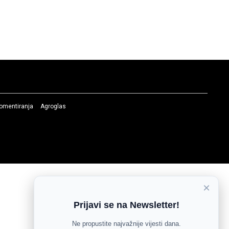
komentiranja
Agroglas
×
Prijavi se na Newsletter!
Ne propustite najvažnije vijesti dana.