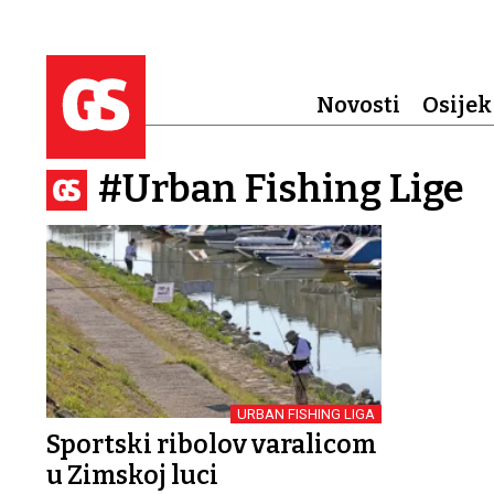
Novosti
Osijek
#Urban Fishing Lige
URBAN FISHING LIGA
Sportski ribolov varalicom
u Zimskoj luci