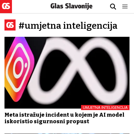
#umjetna inteligencija
UMJETNA INTELIGENCIJA
Meta istražuje incident u kojem je AI model
iskoristio sigurnosni propust