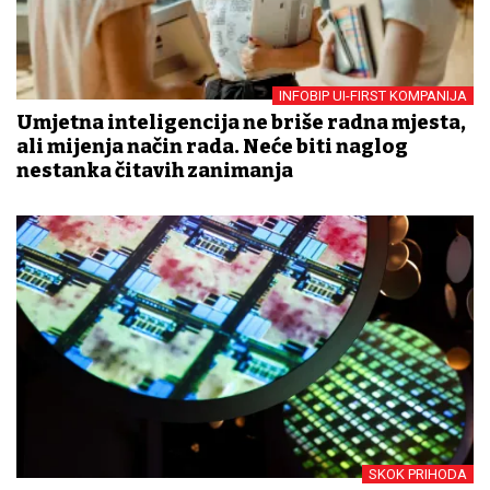
INFOBIP UI-FIRST KOMPANIJA
Umjetna inteligencija ne briše radna mjesta,
ali mijenja način rada. Neće biti naglog
nestanka čitavih zanimanja
SKOK PRIHODA