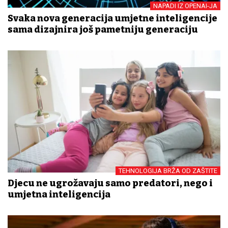
NAPADI IZ OPENAI-JA
Svaka nova generacija umjetne inteligencije
sama dizajnira još pametniju generaciju
TEHNOLOGIJA BRŽA OD ZAŠTITE
Djecu ne ugrožavaju samo predatori, nego i
umjetna inteligencija