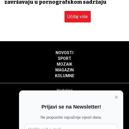
završavaju u pornografskom sadržaju
Učitaj više
NOVOSTI
SPORT
MOZAIK
MAGAZIN
KOLUMNE
Marketing
×
Politika privatnosti
Politika kolačića
Prijavi se na Newsletter!
Impressum
Pravila prenošenja sadržaja
Ne propustite najvažnije vijesti dana.
Pravila komentiranja
Agroglas