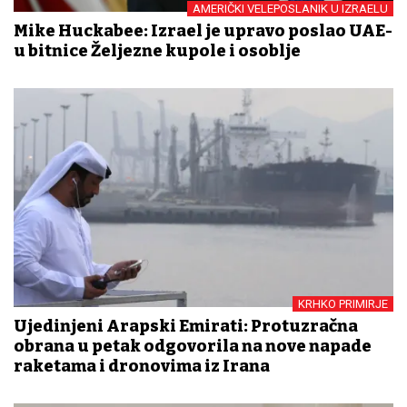
AMERIČKI VELEPOSLANIK U IZRAELU
Mike Huckabee: Izrael je upravo poslao UAE-
u bitnice Željezne kupole i osoblje
KRHKO PRIMIRJE
Ujedinjeni Arapski Emirati: Protuzračna
obrana u petak odgovorila na nove napade
raketama i dronovima iz Irana