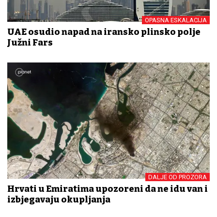
OPASNA ESKALACIJA
UAE osudio napad na iransko plinsko polje
Južni Fars
DALJE OD PROZORA
Hrvati u Emiratima upozoreni da ne idu van i
izbjegavaju okupljanja