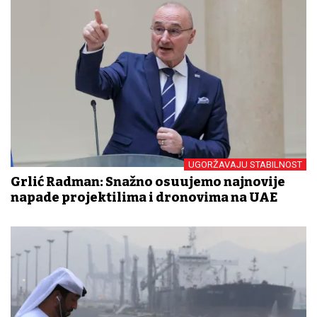
UGORŽAVAJU STABILNOST
Grlić Radman: Snažno osuđujemo najnovije
napade projektilima i dronovima na UAE