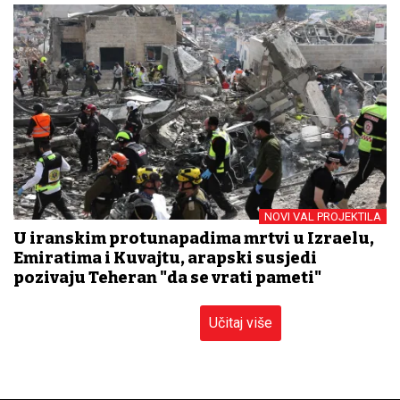
NOVI VAL PROJEKTILA
U iranskim protunapadima mrtvi u Izraelu,
Emiratima i Kuvajtu, arapski susjedi
pozivaju Teheran "da se vrati pameti"
Učitaj više