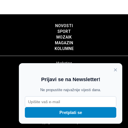
NOVOSTI
SPORT
MOZAIK
MAGAZIN
KOLUMNE
Marketing
×
Politika privatnosti
Politika kolačića
Prijavi se na Newsletter!
Impressum
Pravila prenošenja sadržaja
Ne propustite najvažnije vijesti dana.
Pravila komentiranja
Agroglas
Pretplati se
Copyright © Glas Slavonije 2024.