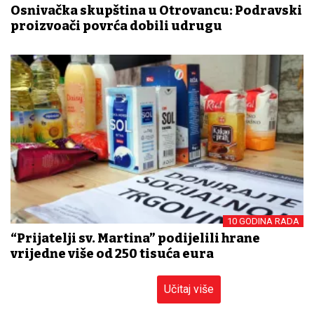
Osnivačka skupština u Otrovancu: Podravski
proizvođači povrća dobili udrugu
10 GODINA RADA
“Prijatelji sv. Martina” podijelili hrane
vrijedne više od 250 tisuća eura
Učitaj više