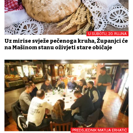
U SUBOTU, 20. RUJNA
Uz mirise svježe pečenoga kruha, Županjci će
na Mašinom stanu oživjeti stare običaje
PREDSJEDNIK MATIJA ERHATIĆ