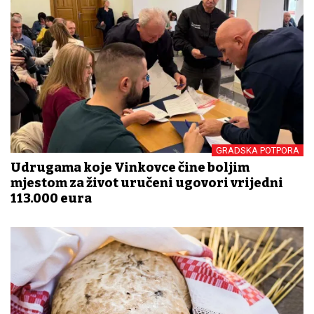
GRADSKA POTPORA
Udrugama koje Vinkovce čine boljim
mjestom za život uručeni ugovori vrijedni
113.000 eura