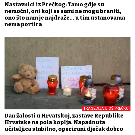
Nastavnici iz Prečkog: Tamo gdje su
nemoćni, oni koji se sami ne mogu braniti,
ono što nam je najdraže... u tim ustanovama
nema portira
TRAGEDIJA U OŠ PREČKO
Dan žalosti u Hrvatskoj, zastave Republike
Hrvatske na pola koplja. Napadnuta
učiteljica stabilno, operirani dječak dobro