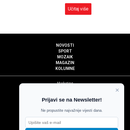
Učitaj više
NOVOSTI
SPORT
MOZAIK
MAGAZIN
KOLUMNE
Marketing
×
Politika privatnosti
Politika kolačića
Prijavi se na Newsletter!
Impressum
Pravila prenošenja sadržaja
Ne propustite najvažnije vijesti dana.
Pravila komentiranja
Agroglas