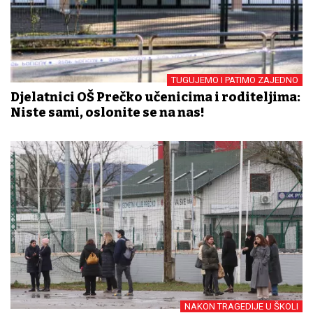
TUGUJEMO I PATIMO ZAJEDNO
Djelatnici OŠ Prečko učenicima i roditeljima:
Niste sami, oslonite se na nas!
NAKON TRAGEDIJE U ŠKOLI