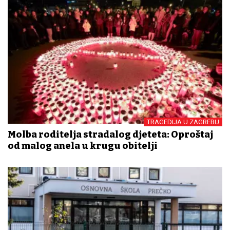
TRAGEDIJA U ZAGREBU
Molba roditelja stradalog djeteta: Oproštaj
od malog anđela u krugu obitelji