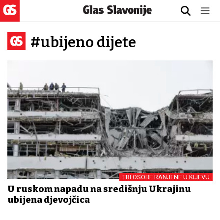
#ubijeno dijete
TRI OSOBE RANJENE U KIJEVU
U ruskom napadu na središnju Ukrajinu
ubijena djevojčica