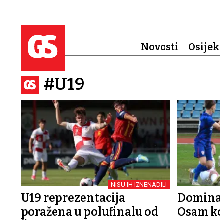
Novosti
Osijek
#U19
NISU IH IZNENADILI
U19 reprezentacija
Dominac
poražena u polufinalu od
Osam ko