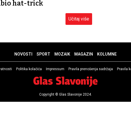
abio hat-trick
Učitaj više
NOVOSTI
SPORT
MOZAIK
MAGAZIN
KOLUMNE
ivatnosti
Politika kolačića
Impressum
Pravila prenošenja sadržaja
Pravila 
Copyright © Glas Slavonije 2024.