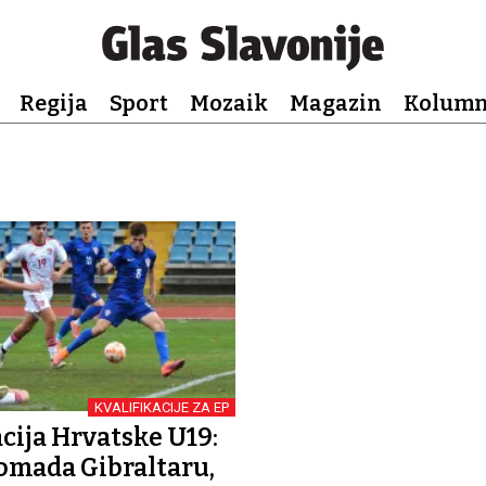
Regija
Sport
Mozaik
Magazin
Kolum
KVALIFIKACIJE ZA EP
ija Hrvatske U19:
mada Gibraltaru,