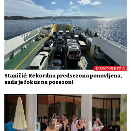
DIREKTOR HTZ-A
Staničić: Rekordna predsezona ponovljena,
sada je fokus na posezoni