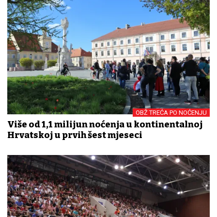
OBŽ TREĆA PO NOĆENJU
Više od 1,1 milijun noćenja u kontinentalnoj
Hrvatskoj u prvih šest mjeseci