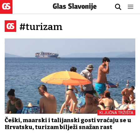
#turizam
KLJUČNA TRŽIŠTA
Češki, mađarski i talijanski gosti vraćaju se u
Hrvatsku, turizam bilježi snažan rast