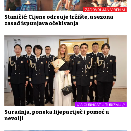
ZADOVOLJAN VIĐENIM
Staničić: Cijene određuje tržište, a sezona
zasad ispunjava očekivanja
// SIGURNOST U TURIZMU //
Suradnja, poneka lijepa riječ i pomoć u
nevolji