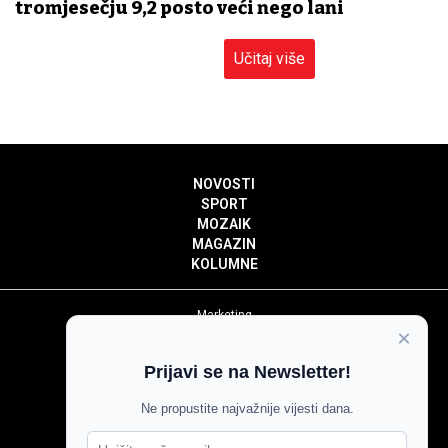
tromjesečju 9,2 posto veći nego lani
Učitaj više
NOVOSTI
SPORT
MOZAIK
MAGAZIN
KOLUMNE
Marketing
×
Politika privatnosti
Politika kolačića
Prijavi se na Newsletter!
Impressum
Pravila prenošenja sadržaja
Ne propustite najvažnije vijesti dana.
Pravila komentiranja
Agroglas