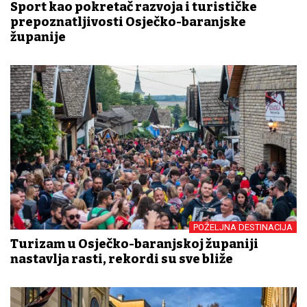
Sport kao pokretač razvoja i turističke
prepoznatljivosti Osječko-baranjske
županije
POŽELJNA DESTINACIJA
Turizam u Osječko-baranjskoj županiji
nastavlja rasti, rekordi su sve bliže