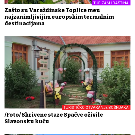
TURIZAM I BAŠTINA
Zašto su Varaždinske Toplice među
najzanimljivijim europskim termalnim
destinacijama
TURISTIČKO OTVARANJE BOŠNJAKA
/Foto/ Skrivene staze Spačve oživile
Slavonsku kuću