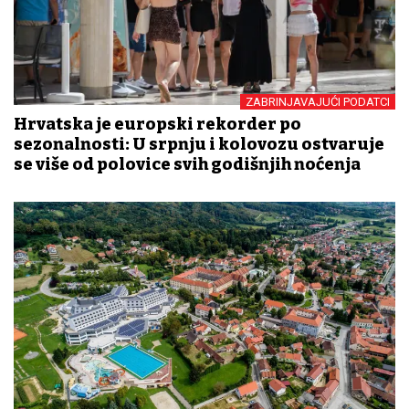
ZABRINJAVAJUĆI PODATCI
Hrvatska je europski rekorder po
sezonalnosti: U srpnju i kolovozu ostvaruje
se više od polovice svih godišnjih noćenja