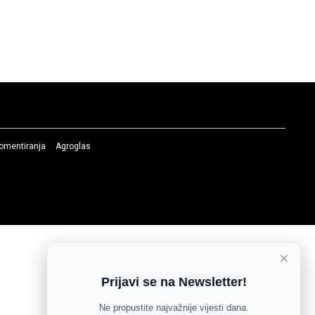
komentiranja
Agroglas
×
Prijavi se na Newsletter!
Ne propustite najvažnije vijesti dana.