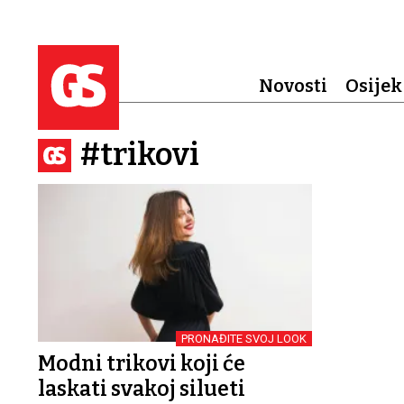
Novosti
Osijek
#trikovi
PRONAĐITE SVOJ LOOK
Modni trikovi koji će
laskati svakoj silueti