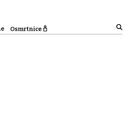
ne
Osmrtnice