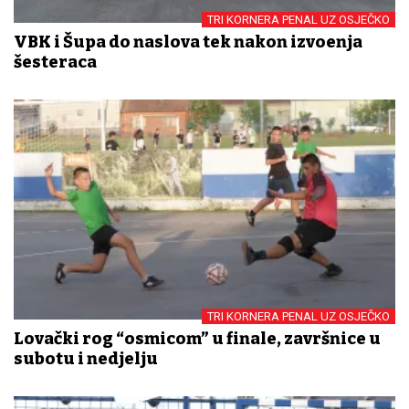
TRI KORNERA PENAL UZ OSJEČKO
VBK i Šupa do naslova tek nakon izvođenja
šesteraca
TRI KORNERA PENAL UZ OSJEČKO
Lovački rog “osmicom” u finale, završnice u
subotu i nedjelju