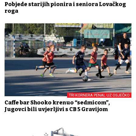
Pobjede starijih pionira i seniora Lovačkog
roga
TRI KORNERA PENAL UZ OSJEČKO
Caffe bar Shooko krenuo “sedmicom”,
Jugovci bili uvjerljivi s CB 5 Gravijom