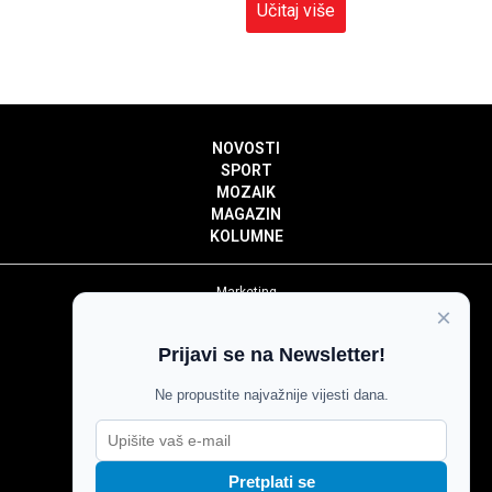
Učitaj više
NOVOSTI
SPORT
MOZAIK
MAGAZIN
KOLUMNE
Marketing
×
Politika privatnosti
Politika kolačića
Prijavi se na Newsletter!
Impressum
Pravila prenošenja sadržaja
Ne propustite najvažnije vijesti dana.
Pravila komentiranja
Agroglas
Pretplati se