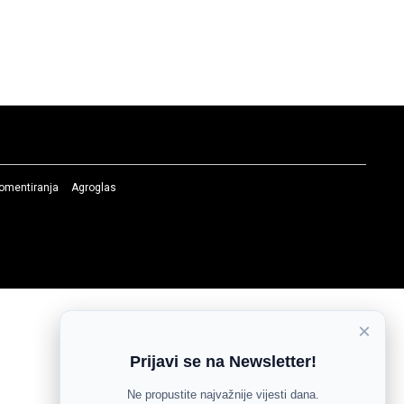
komentiranja
Agroglas
×
Prijavi se na Newsletter!
Ne propustite najvažnije vijesti dana.