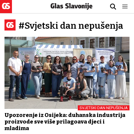
#Svjetski dan nepušenja
SVJETSKI DAN NEPUŠENJA
Upozorenje iz Osijeka: duhanska industrija
proizvode sve više prilagođava djeci i
mladima