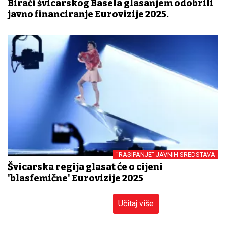
Birači švicarskog Basela glasanjem odobrili
javno financiranje Eurovizije 2025.
"RASIPANJE" JAVNIH SREDSTAVA
Švicarska regija glasat će o cijeni
'blasfemične' Eurovizije 2025
Učitaj više