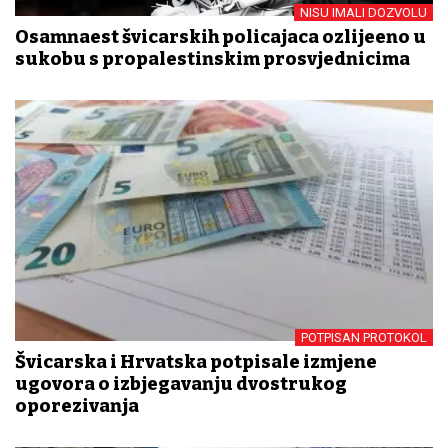
NISU IMALI DOZVOLU
Osamnaest švicarskih policajaca ozlijeđeno u
sukobu s propalestinskim prosvjednicima
POTPISAN PROTOKOL
Švicarska i Hrvatska potpisale izmjene
ugovora o izbjegavanju dvostrukog
oporezivanja