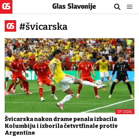
#švicarska
SP 2026.
Švicarska nakon drame penala izbacila
Kolumbiju i izborila četvrtfinale protiv
Argentine