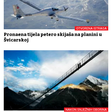
OTVORENA ISTRAGA
Pronađena tijela petero skijaša na planini u
Švicarskoj
NAKON SNJEŽNIH OBORINA