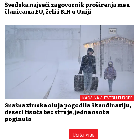
Švedska najveći zagovornik proširenja među
članicama EU, želi i BiH u Uniji
KAOS NA SJEVERU EUROPE
Snažna zimska oluja pogodila Skandinaviju,
deseci tisuća bez struje, jedna osoba
poginula
Učitaj više