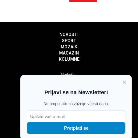
NOVOSTI
SPORT
MOZAIK
MAGAZIN
KOLUMNE
Marketing
×
Politika privatnosti
Politika kolačića
Prijavi se na Newsletter!
Impressum
Pravila prenošenja sadržaja
Ne propustite najvažnije vijesti dana.
Pravila komentiranja
Agroglas
Pretplati se