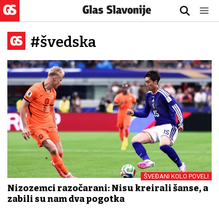
#švedska
ŠVEĐANI KOLO POVELI
Nizozemci razočarani: Nisu kreirali šanse, a
zabili su nam dva pogotka