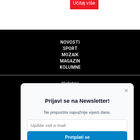
Učitaj više
NOVOSTI
SPORT
MOZAIK
MAGAZIN
KOLUMNE
Marketing
×
Politika privatnosti
Politika kolačića
Prijavi se na Newsletter!
Impressum
Pravila prenošenja sadržaja
Ne propustite najvažnije vijesti dana.
Pravila komentiranja
Agroglas
Pretplati se