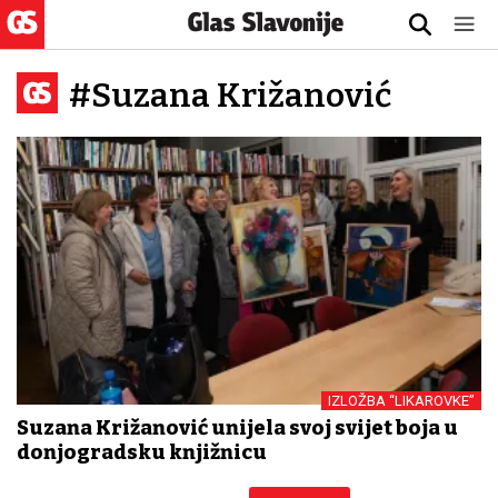
#Suzana Križanović
IZLOŽBA “LIKAROVKE”
Suzana Križanović unijela svoj svijet boja u
donjogradsku knjižnicu