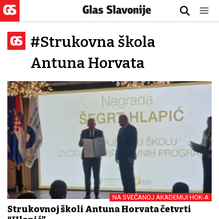
#Strukovna škola
Antuna Horvata
NA SVEČANOJ AKADEMIJI HOK-A
Strukovnoj školi Antuna Horvata četvrti