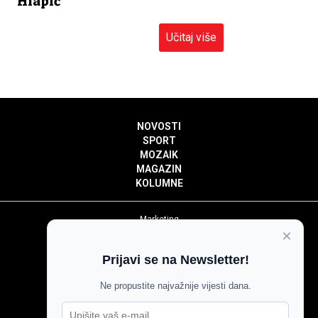
“Hlapić”
Učitaj više
NOVOSTI
SPORT
MOZAIK
MAGAZIN
KOLUMNE
Marketing
×
Politika privatnosti
Politika kolačića
Prijavi se na Newsletter!
Impressum
Pravila prenošenja sadržaja
Ne propustite najvažnije vijesti dana.
Pravila komentiranja
Agroglas