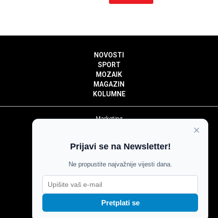
NOVOSTI
SPORT
MOZAIK
MAGAZIN
KOLUMNE
Marketing
×
Politika privatnosti
Politika kolačića
Prijavi se na Newsletter!
Impressum
Pravila prenošenja sadržaja
Ne propustite najvažnije vijesti dana.
Pravila komentiranja
Agroglas
Pretplati se