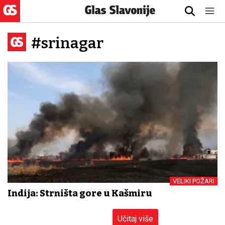
#srinagar
VELIKI POŽARI
Indija: Strništa gore u Kašmiru
Učitaj više