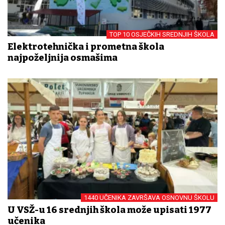
TOP 10 OSJEČKIH SREDNJIH ŠKOLA
Elektrotehnička i prometna škola
najpoželjnija osmašima
1440 UČENIKA ZAVRŠAVA OSNOVNU ŠKOLU
U VSŽ-u 16 srednjih škola može upisati 1977
učenika