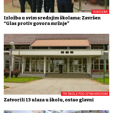
VUKOVAR
Izložba u svim srednjim školama: Završen
“Glas protiv govora mržnje”
TRI ŠKOLE POD ISTIM KROVOM
Zatvorili 13 ulaza u školu, ostao glavni