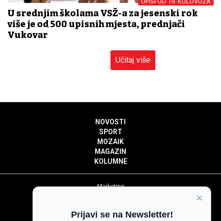
UPISI OD 19. KOLOVOZA
U srednjim školama VSŽ-a za jesenski rok
više je od 500 upisnih mjesta, prednjači
Vukovar
Učitaj više
NOVOSTI
SPORT
MOZAIK
MAGAZIN
KOLUMNE
Marketing
×
Politika privatnosti
Politika kolačića
Prijavi se na Newsletter!
Impressum