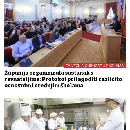
ZA VEĆU SIGURNOST U ŠKOLAMA
Županija organizirala sastanak s
ravnateljima: Protokol prilagoditi različito
osnovnim i srednjim školama