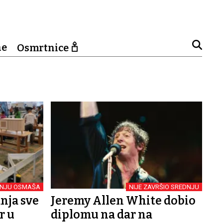
ne
Osmrtnice
ANJU OSMAŠA
NIJE ZAVRŠIO SREDNJU
nja sve
Jeremy Allen White dobio
r u
diplomu na dar na