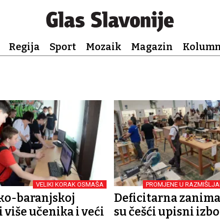
Regija
Sport
Mozaik
Magazin
Kolum
VELIKI KORAK OSMAŠA
PROMJENE U RAZMIŠLJ
ko-baranjskoj
Deficitarna zanima
 više učenika i veći
su češći upisni izbo