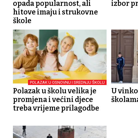
opada popularnost, ali
izbor 
hitove imaju i strukovne
škole
POLAZAK U OSNOVNU I SREDNJU ŠKOLU
Polazak u školu velika je
U vink
promjena i većini djece
školama
treba vrijeme prilagodbe