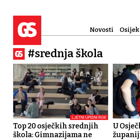
Novosti
Osijek
#srednja škola
LJETNI UPISNI ROK
Top 20 osječkih srednjih
U Osječ
škola: Gimnazijama ne
županiji