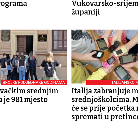
programa
Vukovarsko-srijem
županiji
BROJKE PODJEDNAKE GODINAMA
TALIJANSKO 
O
ovačkim srednjim
Italija zabranjuje 
 je 981 mjesto
srednjoškolcima. M
će se prije početka
spremati u pretinc