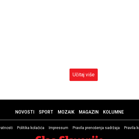
Učitaj više
NOVOSTI
SPORT
MOZAIK
MAGAZIN
KOLUMNE
ivatnosti
Politika kolačića
Impressum
Pravila prenošenja sadržaja
Pravila 