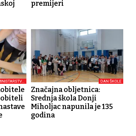
skoj
premijeri
MINISTARSTVO
DAN ŠKOLE
BRAZOVANJA
mobitele
Značajna obljetnica:
obiteli
Srednja škola Donji
 nastave
Miholjac napunila je 135
e
godina