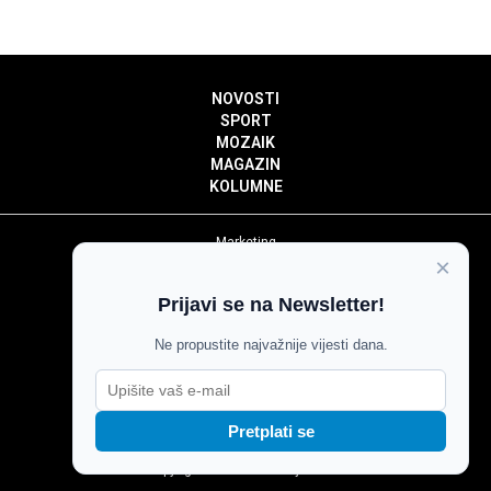
NOVOSTI
SPORT
MOZAIK
MAGAZIN
KOLUMNE
Marketing
×
Politika privatnosti
Politika kolačića
Prijavi se na Newsletter!
Impressum
Pravila prenošenja sadržaja
Ne propustite najvažnije vijesti dana.
Pravila komentiranja
Agroglas
Pretplati se
Copyright © Glas Slavonije 2024.