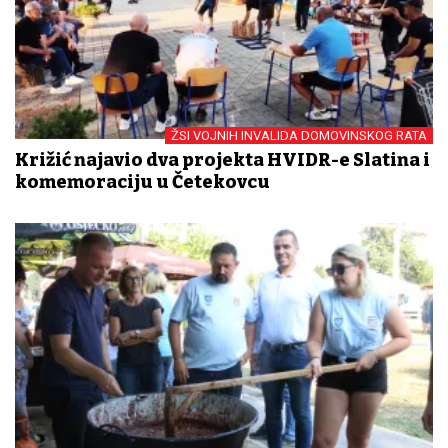
ŽSI VOJNIH INVALIDA DOMOVINSKOG RATA
Križić najavio dva projekta HVIDR-e Slatina i
komemoraciju u Četekovcu