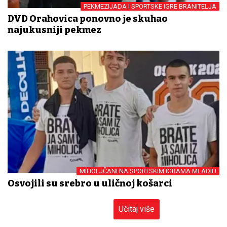
PEKMEZIJADA I SPORTSKE IGRE BRANITELJA
DVD Orahovica ponovno je skuhao
najukusniji pekmez
MIHOLJČANI NA SPORTSKIM IGRAMA MLADIH
Osvojili su srebro u uličnoj košarci
Učitaj više