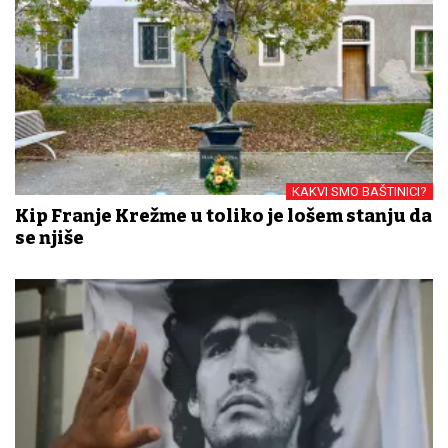
KAKVI SMO BAŠTINICI?
Kip Franje Krežme u toliko je lošem stanju da
se njiše