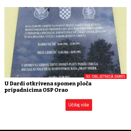
33. OBLJETNICA SMRTI
U Dardi otkrivena spomen ploča
pripadnicima OSP Orao
Učitaj više