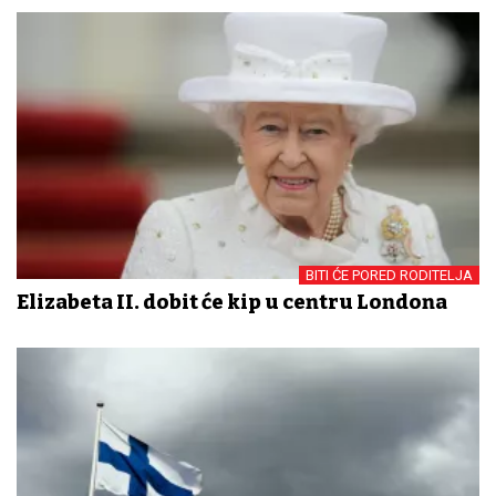
BITI ĆE PORED RODITELJA
Elizabeta II. dobit će kip u centru Londona