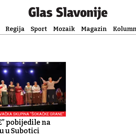
Regija
Sport
Mozaik
Magazin
Kolum
VAČKA SKUPINA “ŠOKAČKE GRANE”
” pobijedile na
u u Subotici