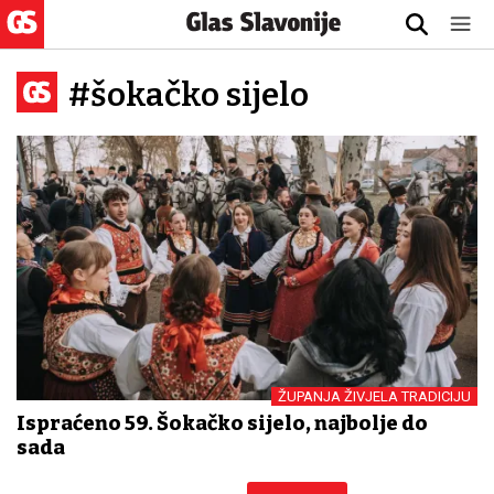
#šokačko sijelo
ŽUPANJA ŽIVJELA TRADICIJU
Ispraćeno 59. Šokačko sijelo, najbolje do
sada