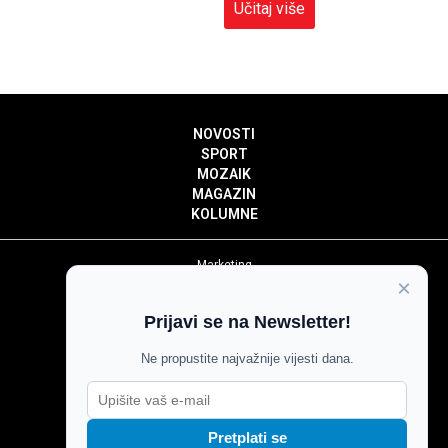
Učitaj više
NOVOSTI
SPORT
MOZAIK
MAGAZIN
KOLUMNE
Marketing
×
Politika privatnosti
Politika kolačića
Prijavi se na Newsletter!
Impressum
Pravila prenošenja sadržaja
Ne propustite najvažnije vijesti dana.
Pravila komentiranja
Agroglas
Pretplati se