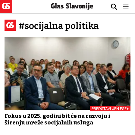
#socijalna politika
PREDSTAVLJEN ESF+
Fokus u 2025. godini bit će na razvoju i
širenju mreže socijalnih usluga