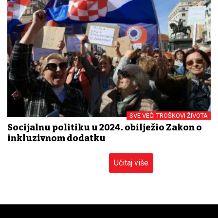
SVE VEĆI TROŠKOVI ŽIVOTA
Socijalnu politiku u 2024. obilježio Zakon o
inkluzivnom dodatku
Učitaj više