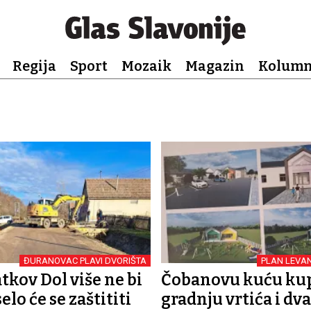
Regija
Sport
Mozaik
Magazin
Kolum
ĐURANOVAC PLAVI DVORIŠTA
PLAN LEVA
tkov Dol više ne bi
Čobanovu kuću kup
selo će se zaštititi
gradnju vrtića i dva