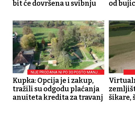
bit će dovršena u svibnju
od bujic
NIJE PRODANA NI PO 30 POSTO MANJOJ
CIJENI
Kupka: Opcija je i zakup,
Virtual
tražili su odgodu plaćanja
zemljišt
anuiteta kredita za travanj
šikare,