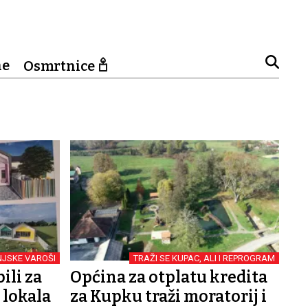
ne
Osmrtnice
NJSKE VAROŠI
TRAŽI SE KUPAC, ALI I REPROGRAM
ili za
Općina za otplatu kredita
 lokala
za Kupku traži moratorij i