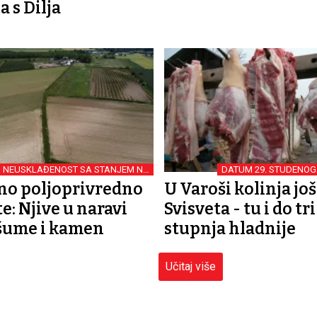
a s Dilja
NEUSKLAĐENOST SA STANJEM NA
DATUM 29. STUDENOG
TERENU
no poljoprivredno
U Varoši kolinja još
e: Njive u naravi
Svisveta - tu i do tri
 šume i kamen
stupnja hladnije
Učitaj više