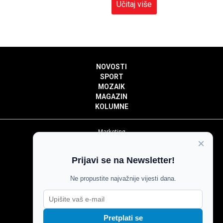
Učitaj više
NOVOSTI
SPORT
MOZAIK
MAGAZIN
KOLUMNE
Marketing
×
Politika privatnosti
Politika kolačića
Prijavi se na Newsletter!
Impressum
Pravila prenošenja sadržaja
Ne propustite najvažnije vijesti dana.
Pravila komentiranja
Agroglas
Pretplati se