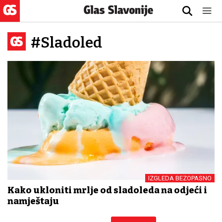
#Sladoled
IZGLEDA BEZOPASNO
Kako ukloniti mrlje od sladoleda na odjeći i
namještaju