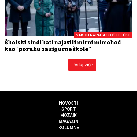
NAKON NAPADA U OŠ PREČKO
Školski sindikati najavili mirni mimohod
kao "poruku za sigurne škole"
Učitaj više
NOVOSTI
SPORT
MOZAIK
MAGAZIN
KOLUMNE