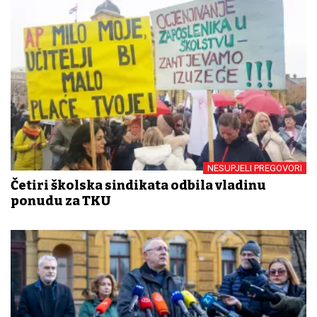
NESUPJELI PREGOVORI
Četiri školska sindikata odbila vladinu
ponudu za TKU