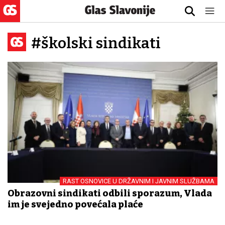
#školski sindikati
RAST OSNOVICE U DRŽAVNIM I JAVNIM SLUŽBAMA
Obrazovni sindikati odbili sporazum, Vlada
im je svejedno povećala plaće