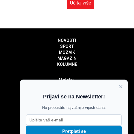
Učitaj više
NOVOSTI
SPORT
MOZAIK
MAGAZIN
KOLUMNE
Marketing
×
Politika privatnosti
Politika kolačića
Prijavi se na Newsletter!
Impressum
Pravila prenošenja sadržaja
Ne propustite najvažnije vijesti dana.
Pravila komentiranja
Agroglas
Pretplati se