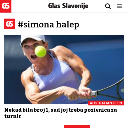
#simona halep
AUSTRALIAN OPEN
Nekad bila broj 1, sad joj treba pozivnica za
turnir