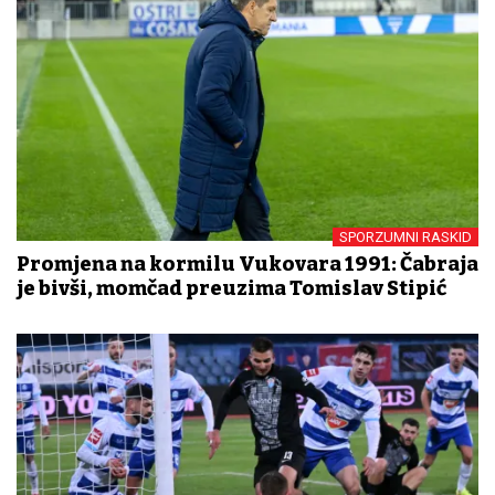
SPORZUMNI RASKID
Promjena na kormilu Vukovara 1991: Čabraja
je bivši, momčad preuzima Tomislav Stipić