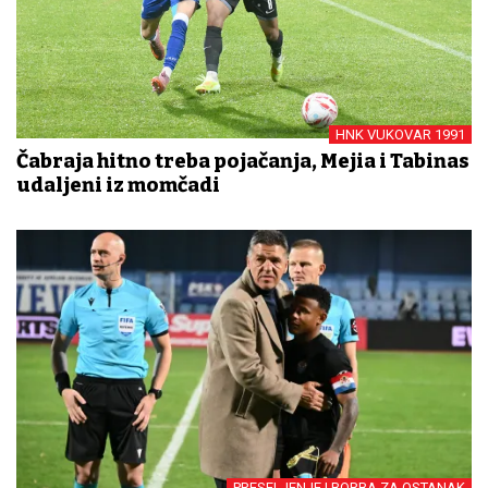
HNK VUKOVAR 1991
Čabraja hitno treba pojačanja, Mejia i Tabinas
udaljeni iz momčadi
PRESELJENJE I BORBA ZA OSTANAK