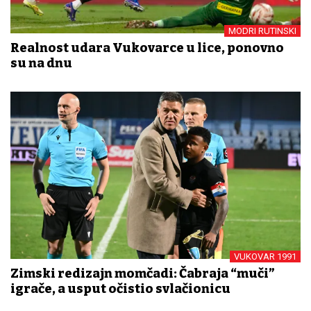
MODRI RUTINSKI
Realnost udara Vukovarce u lice, ponovno
su na dnu
VUKOVAR 1991
Zimski redizajn momčadi: Čabraja “muči”
igrače, a usput očistio svlačionicu