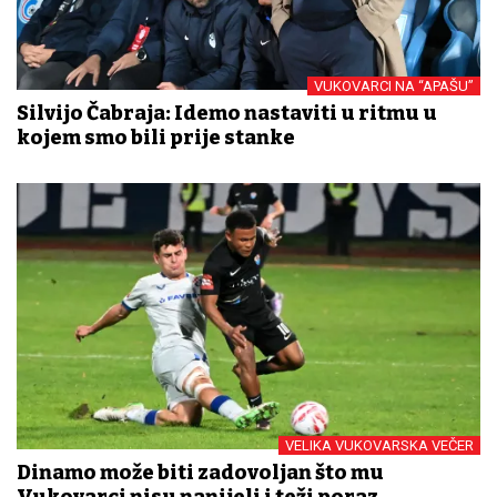
VUKOVARCI NA “APAŠU”
Silvijo Čabraja: Idemo nastaviti u ritmu u
kojem smo bili prije stanke
VELIKA VUKOVARSKA VEČER
Dinamo može biti zadovoljan što mu
Vukovarci nisu nanijeli i teži poraz