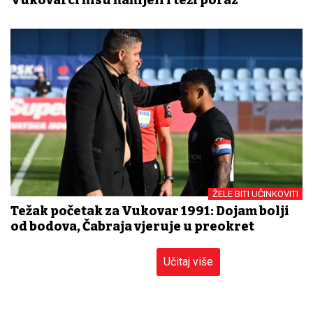
ŽELE BITI UČINKOVITI
Težak početak za Vukovar 1991: Dojam bolji
od bodova, Čabraja vjeruje u preokret
Učitaj više