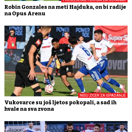
Robin Gonzales na meti Hajduka, on bi radije
na Opus Arenu
NISU ZICER ZA ISPADANJE
Vukovarce su još ljetos pokopali, a sad ih
hvale na sva zvona