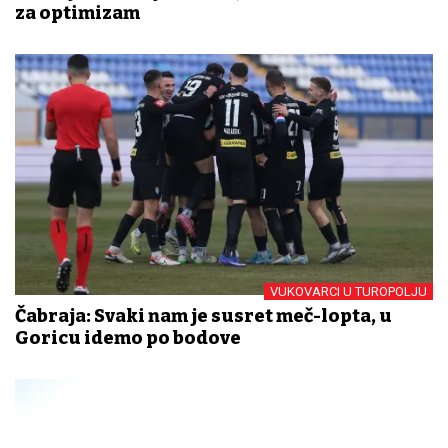
za optimizam
VUKOVARCI U TUROPOLJU
Čabraja: Svaki nam je susret meč-lopta, u
Goricu idemo po bodove