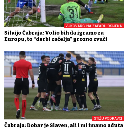
VUKOVARCI NA ZAPADU OSIJEKA
Silvijo Čabraja: Volio bih da igramo za
Europu, to “derbi začelja” grozno zvuči
STIŽU PODRAVCI
Čabraja: Dobar je Slaven, ali i mi imamo aduta