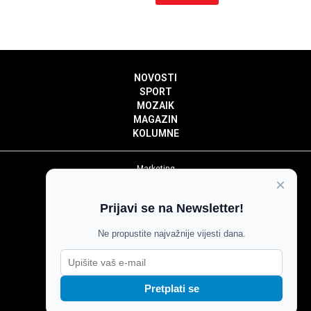
NOVOSTI
SPORT
MOZAIK
MAGAZIN
KOLUMNE
Marketing
×
Politika privatnosti
Politika kolačića
Prijavi se na Newsletter!
Impressum
Pravila prenošenja sadržaja
Ne propustite najvažnije vijesti dana.
Pravila komentiranja
Agroglas
Pretplati se