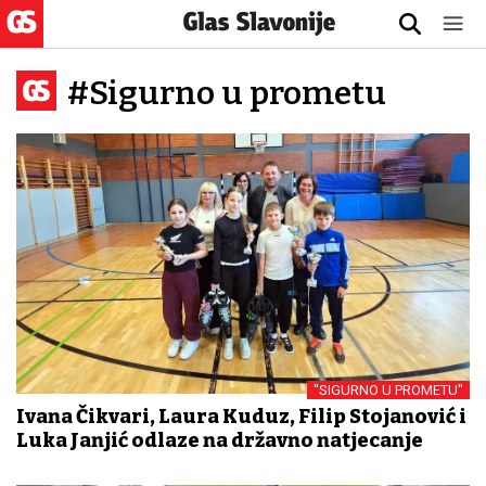
#Sigurno u prometu
''SIGURNO U PROMETU''
Ivana Čikvari, Laura Kuduz, Filip Stojanović i
Luka Janjić odlaze na državno natjecanje