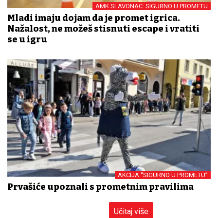
AMK SLAVONAC: SIGURNO U PROMETU
Mladi imaju dojam da je promet igrica.
Nažalost, ne možeš stisnuti escape i vratiti
se u igru
AKCIJA “SIGURNO U PROMETU”
Prvašiće upoznali s prometnim pravilima
Učitaj više