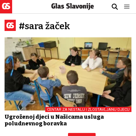
#sara žaček
CENTAR ZA NESTALU I ZLOSTAVLJANU DJECU
Ugroženoj djeci u Našicama usluga
poludnevnog boravka