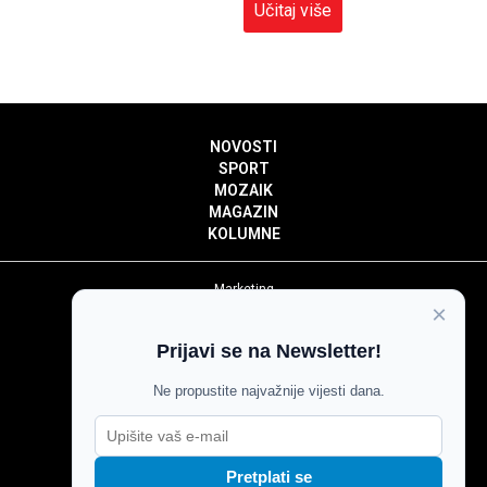
Učitaj više
NOVOSTI
SPORT
MOZAIK
MAGAZIN
KOLUMNE
Marketing
×
Politika privatnosti
Politika kolačića
Prijavi se na Newsletter!
Impressum
Pravila prenošenja sadržaja
Ne propustite najvažnije vijesti dana.
Pravila komentiranja
Agroglas
Pretplati se