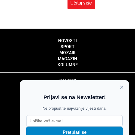
Učitaj više
NOVOSTI
SPORT
MOZAIK
MAGAZIN
KOLUMNE
Marketing
×
Politika privatnosti
Politika kolačića
Prijavi se na Newsletter!
Impressum
Pravila prenošenja sadržaja
Ne propustite najvažnije vijesti dana.
Pravila komentiranja
Agroglas
Pretplati se