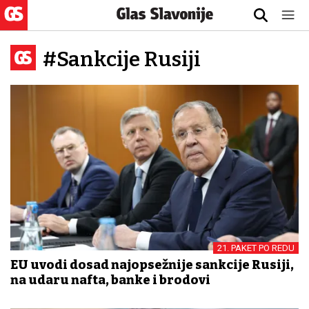
#Sankcije Rusiji
21. PAKET PO REDU
EU uvodi dosad najopsežnije sankcije Rusiji,
na udaru nafta, banke i brodovi