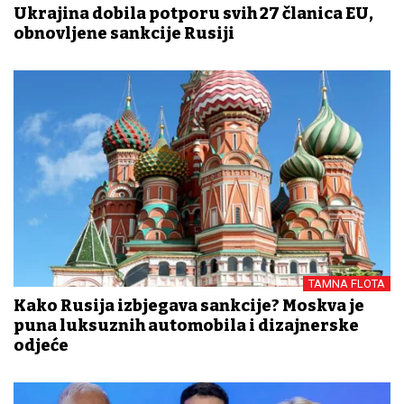
Ukrajina dobila potporu svih 27 članica EU,
obnovljene sankcije Rusiji
TAMNA FLOTA
Kako Rusija izbjegava sankcije? Moskva je
puna luksuznih automobila i dizajnerske
odjeće