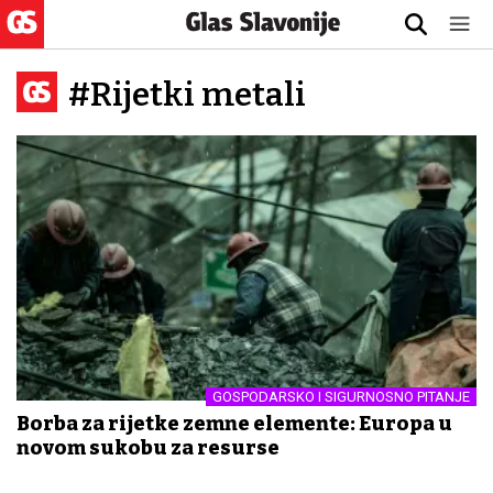
#Rijetki metali
GOSPODARSKO I SIGURNOSNO PITANJE
Borba za rijetke zemne elemente: Europa u
novom sukobu za resurse