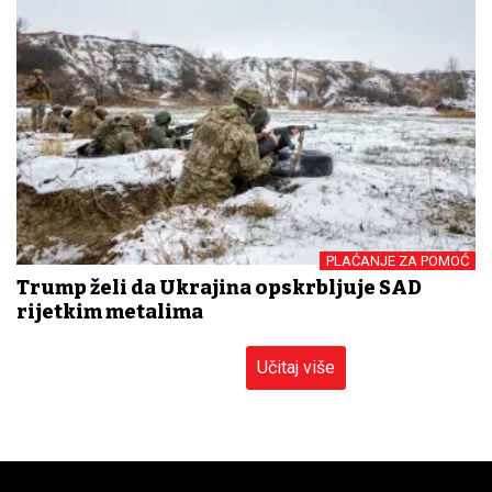
PLAĆANJE ZA POMOĆ
Trump želi da Ukrajina opskrbljuje SAD
rijetkim metalima
Učitaj više