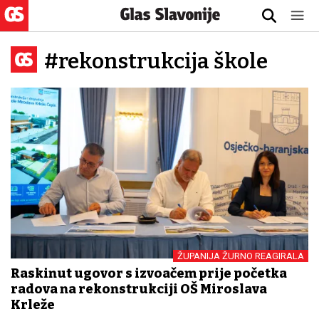
#rekonstrukcija škole
ŽUPANIJA ŽURNO REAGIRALA
Raskinut ugovor s izvođačem prije početka
radova na rekonstrukciji OŠ Miroslava
Krleže