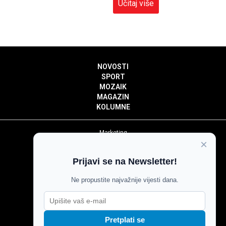
Učitaj više
NOVOSTI
SPORT
MOZAIK
MAGAZIN
KOLUMNE
Marketing
×
Politika privatnosti
Politika kolačića
Prijavi se na Newsletter!
Impressum
Pravila prenošenja sadržaja
Ne propustite najvažnije vijesti dana.
Pravila komentiranja
Agroglas
Pretplati se