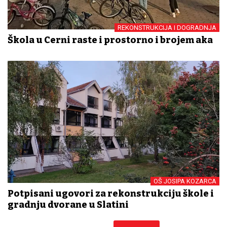
REKONSTRUKCIJA I DOGRADNJA
Škola u Cerni raste i prostorno i brojem đaka
OŠ JOSIPA KOZARCA
Potpisani ugovori za rekonstrukciju škole i
gradnju dvorane u Slatini