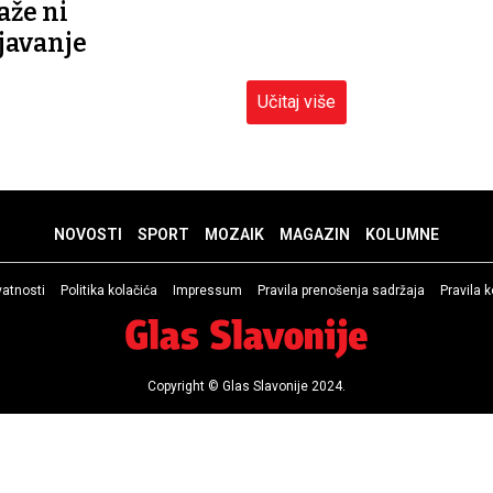
že ni
javanje
Učitaj više
NOVOSTI
SPORT
MOZAIK
MAGAZIN
KOLUMNE
ivatnosti
Politika kolačića
Impressum
Pravila prenošenja sadržaja
Pravila 
Copyright © Glas Slavonije 2024.