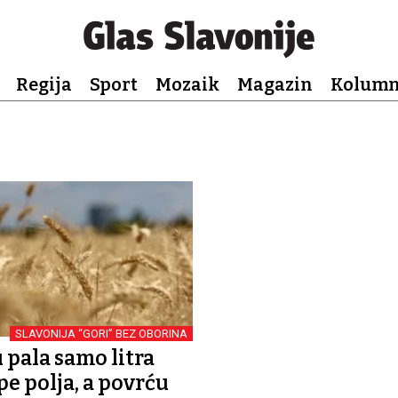
Regija
Sport
Mozaik
Magazin
Kolum
SLAVONIJA “GORI” BEZ OBORINA
 pala samo litra
pe polja, a povrću