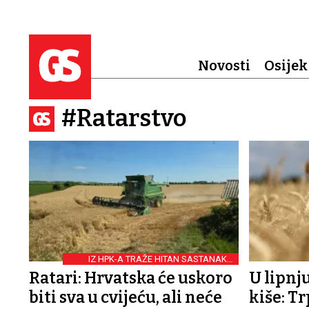
Novosti
Osijek
#Ratarstvo
IZ HPK-A TRAŽE HITAN SASTANAK S
PREDSJEDNIKOM VLADE RH
Ratari: Hrvatska će uskoro
U lipnju
biti sva u cvijeću, ali neće
kiše: Tr