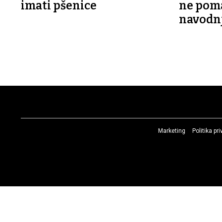
imati pšenice
ne poma
navodn
Marketing
Politika pr