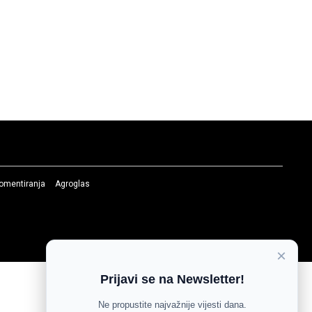
komentiranja
Agroglas
×
Prijavi se na Newsletter!
Ne propustite najvažnije vijesti dana.