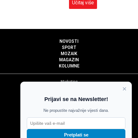
Učitaj više
NOVOSTI
SPORT
MOZAIK
MAGAZIN
KOLUMNE
Marketing
×
Politika privatnosti
Politika kolačića
Prijavi se na Newsletter!
Impressum
Pravila prenošenja sadržaja
Ne propustite najvažnije vijesti dana.
Pravila komentiranja
Agroglas
Pretplati se