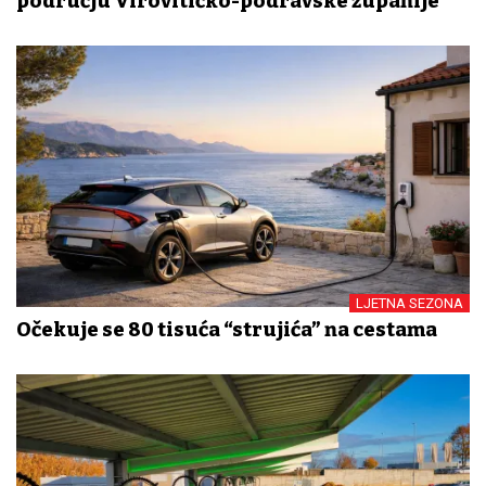
području Virovitičko-podravske županije
LJETNA SEZONA
Očekuje se 80 tisuća “strujića” na cestama