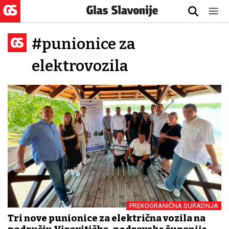
#punionice za
elektrovozila
PREKOGRANIČNA SURADNJA
Tri nove punionice za električna vozila na