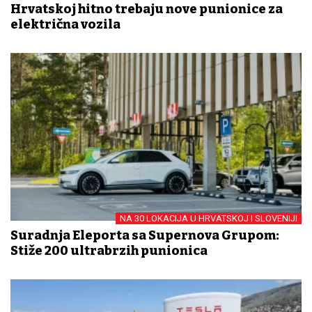
Hrvatskoj hitno trebaju nove punionice za
električna vozila
NA 30 LOKACIJA U HRVATSKOJ I SLOVENIJI
Suradnja Eleporta sa Supernova Grupom:
Stiže 200 ultrabrzih punionica