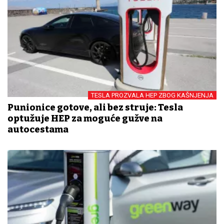
TESLA PROZVALA HEP ZBOG KAŠNJENJA
Punionice gotove, ali bez struje: Tesla
optužuje HEP za moguće gužve na
autocestama