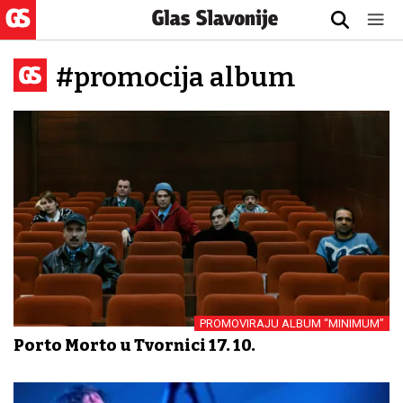
#promocija album
PROMOVIRAJU ALBUM “MINIMUM”
Porto Morto u Tvornici 17. 10.