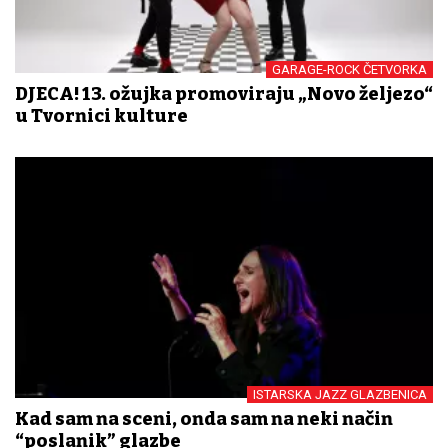
GARAGE-ROCK ČETVORKA
DJECA! 13. ožujka promoviraju „Novo željezo“
u Tvornici kulture
ISTARSKA JAZZ GLAZBENICA
Kad sam na sceni, onda sam na neki način
“poslanik” glazbe