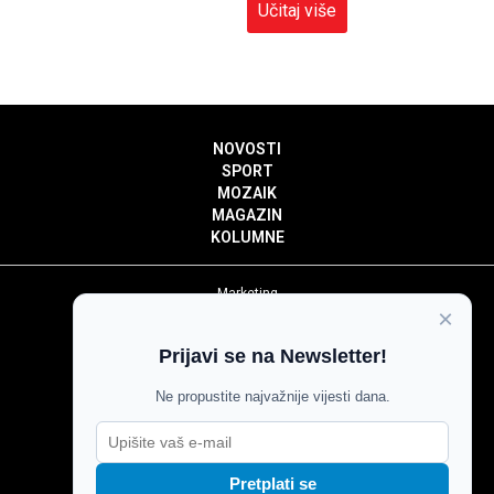
Učitaj više
NOVOSTI
SPORT
MOZAIK
MAGAZIN
KOLUMNE
Marketing
×
Politika privatnosti
Politika kolačića
Prijavi se na Newsletter!
Impressum
Pravila prenošenja sadržaja
Ne propustite najvažnije vijesti dana.
Pravila komentiranja
Agroglas
Pretplati se